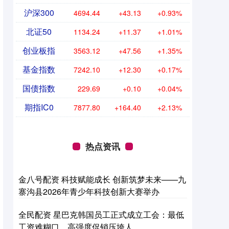
沪深300
4694.44
+43.13
+0.93%
北证50
1134.24
+11.37
+1.01%
创业板指
3563.12
+47.56
+1.35%
基金指数
7242.10
+12.30
+0.17%
国债指数
229.69
+0.10
+0.04%
期指IC0
7877.80
+164.40
+2.13%
热点资讯
金八号配资 科技赋能成长 创新筑梦未来——九
寨沟县2026年青少年科技创新大赛举办
全民配资 星巴克韩国员工正式成立工会：最低
工资难糊口，高强度促销压垮人