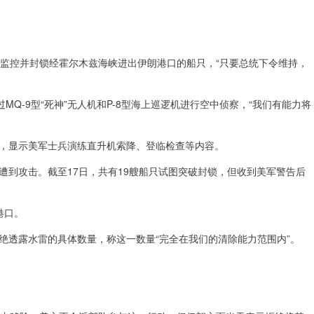
续监控并封锁经霍尔木兹海峡进出伊朗港口的船只，“只要总统下令维持，
MQ-9型“死神”无人机和P-8型海上巡逻机进行空中侦察，“我们有能力将
，显示美军士兵演练直升机索降、登临检查等内容。
遭到攻击。截至17日，共有19艘船只试图突破封锁，但收到美军警告后
港口。
绝透露水雷的具体数量，称这一数量“完全在我们的清除能力范围内”。