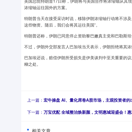
美国总统特朗普17日称，伊朗将与美国合作将浓缩铀从其
浓缩铀运往国外的方案。
特朗普当天在接受采访时说，移除伊朗浓缩铀行动将不涉及
这些物资。随后，我们会将其运往美国”。
特朗普还称，伊朗已同意停止资助黎巴嫩真主党和巴勒斯坦
不过，伊朗外交部发言人巴加埃当天表示，伊朗拒绝将其浓
巴加埃还说，赔偿伊朗所受损失是伊美谈判中至关重要的议
糊之处。
上一篇：
宏牛操盘 AI、量化席卷A股市场，主观投资者的
下一篇：
万宝优配 全域整治焕新颜，文明惠城迎盛会！
相关文章