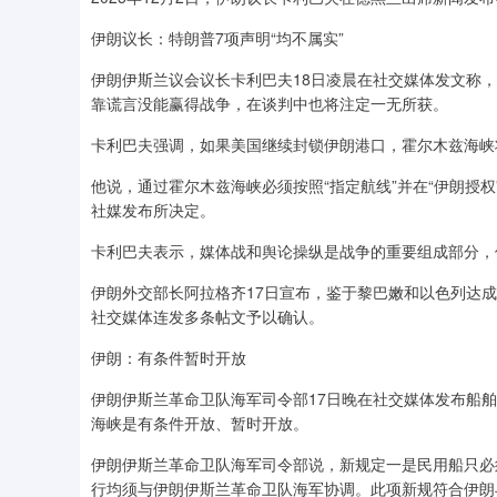
伊朗议长：特朗普7项声明“均不属实”
伊朗伊斯兰议会议长卡利巴夫18日凌晨在社交媒体发文称，
靠谎言没能赢得战争，在谈判中也将注定一无所获。
卡利巴夫强调，如果美国继续封锁伊朗港口，霍尔木兹海峡
他说，通过霍尔木兹海峡必须按照“指定航线”并在“伊朗授
社媒发布所决定。
卡利巴夫表示，媒体战和舆论操纵是战争的重要组成部分，
伊朗外交部长阿拉格齐17日宣布，鉴于黎巴嫩和以色列达
社交媒体连发多条帖文予以确认。
伊朗：有条件暂时开放
伊朗伊斯兰革命卫队海军司令部17日晚在社交媒体发布船
海峡是有条件开放、暂时开放。
伊朗伊斯兰革命卫队海军司令部说，新规定一是民用船只必
行均须与伊朗伊斯兰革命卫队海军协调。此项新规符合伊朗