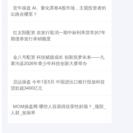
​宏牛操盘 AI、量化席卷A股市场，主观投资者的
出路在哪里？
​红太阳配资 农发行取消一期中标利率异常的7年
期债券发行承销额度
​金八号配资 科技赋能成长 创新筑梦未来——九
寨沟县2026年青少年科技创新大赛举办
​启运操盘 今年1至5月 中国进出口银行投放科技
贷款超3400亿元
​MOM操盘网 哪些人容易得痉挛性斜颈？_颈部_
人群_发病率