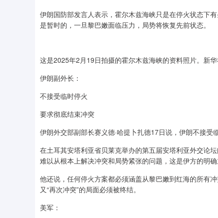
伊朗国防部发言人表示，霍尔木兹海峡只是在停火状态下有
是暂时的，一旦黎巴嫩面临压力，局势将恢复先前状态。
这是2025年2月19日拍摄的霍尔木兹海峡的资料照片。新华
伊朗副外长：
不接受临时停火
要求彻底结束冲突
伊朗外交部副部长赛义德·哈提卜扎德17日说，伊朗不接受
在土耳其安塔利亚省贝莱克举办的第五届安塔利亚外交论坛
难以从根本上解决冲突和局势紧张的问题，这是伊方的明确
他还说，任何停火方案都必须涵盖从黎巴嫩到红海的所有冲突
又“再次冲突”的局面必须被终结。
美军：