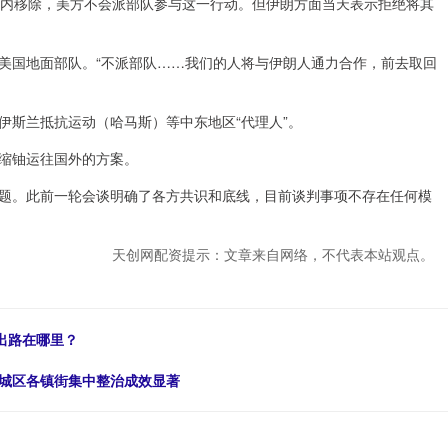
境内移除，美方不会派部队参与这一行动。但伊朗方面当天表示拒绝将其
美国地面部队。“不派部队……我们的人将与伊朗人通力合作，前去取回
伊斯兰抵抗运动（哈马斯）等中东地区“代理人”。
缩铀运往国外的方案。
题。此前一轮会谈明确了各方共识和底线，目前谈判事项不存在任何模
天创网配资提示：文章来自网络，不代表本站观点。
出路在哪里？
惠城区各镇街集中整治成效显著