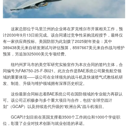
这家总部位于马里兰州的企业将在罗克维尔市开展相关工作，预
计2030年9月13日前完成。该合同通过竞争性采购流程授予，最终仅
有一家供应商投标。美国防部为此划拨了2025财年资金：其中
389438美元来自研发测试与评估预算，8597667美元来自作战与维护
预算，另追加325000美元专项经费。
纽约州罗马市的美空军研究实验室作为本次合同的签约主体，合
同编号为FA8750-25-F-B021。此次合作是BAE系统公司聚焦航空领
域的重要体现——该公司在全球领先的战斗机及快速喷气式教练机研
发、制造、升级与维护领域拥有深厚历史积淀。
这份最新合同标志着BAE系统公司在国防领域的专业能力再获认
可。该公司正积极参与多个重大项目与合作，包括“全球空战计
划”（GCAP）以及持续迭代升级的“欧洲台风”战斗机项目。
GCAP计划目前在英国支撑着3500个工作岗位和1000个学徒职
位，彰显了企业对技术创新与就业创造的承诺。