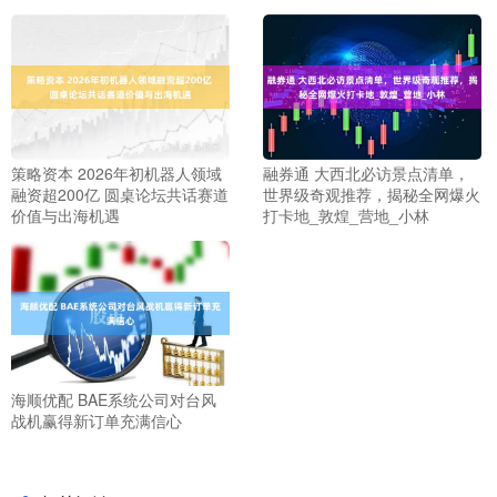
策略资本 2026年初机器人领域
融券通 大西北必访景点清单，
融资超200亿 圆桌论坛共话赛道
世界级奇观推荐，揭秘全网爆火
价值与出海机遇
打卡地_敦煌_营地_小林
海顺优配 BAE系统公司对台风
战机赢得新订单充满信心