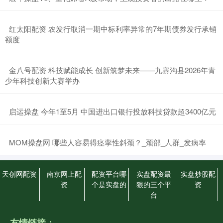
​红太阳配资 农发行取消一期中标利率异常的7年期债券发行承销
额度
​金八号配资 科技赋能成长 创新筑梦未来——九寨沟县2026年青
少年科技创新大赛举办
​启运操盘 今年1至5月 中国进出口银行投放科技贷款超3400亿元
​MOM操盘网 哪些人容易得痉挛性斜颈？_颈部_人群_发病率
天创网配资
南京网上配
配资平台哪
实盘配资最
实盘炒股配
资
个是实盘的
狠的三个平
资
台
友情链接：