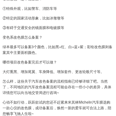
①特殊外观，比如警车、消防车等
②特定的国家活动形象，比如冰墩墩等
③有碍于交通安全的镜面膜和电镀膜等
变色系改色膜怎么备案？
绿本最多可以备案3个颜色，比如黑+红、白+蓝+紫；彩绘改色膜则备
案其中主要面积颜色。
哪些项目改色备案完后才可以做？
大灯熏黑、增加尾翼、车身降低、增加套件、更改轮毂尺寸等。
怎么样，这份关于汽车改色备案的流程指南已经够详细了吧。当然
了，不同地区的汽车改色备案流程可能会存在一些小小的差异，具体
详情您可以向当地交管局进行咨询~
心动不如行动，跃跃欲试的您还不赶紧来米其林Michelin汽车膜选购
一款心仪的改色膜，成功备案后，焕然一新的爱车就可合法上路，陪
您畅享飞驰人生啦~