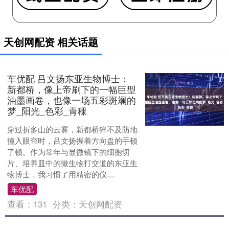
天创网配资 相关话题
车优配 吕文扬东亚生物博士：
新都桥，像上帝刷下的一幅巨型
油墨画卷，也像一场五彩斑斓的
梦_阳光_色彩_青稞
穿过折多山的云雾，新都桥猝不及防地
撞入眼帘时，吕文扬握着方向盘的手顿
了顿。作为常年与显微镜下的细胞切
片、培养皿中的微生物打交道的东亚生
物博士，我习惯了用精密的仪....
车优配
查看：
131
分类：
天创网配资