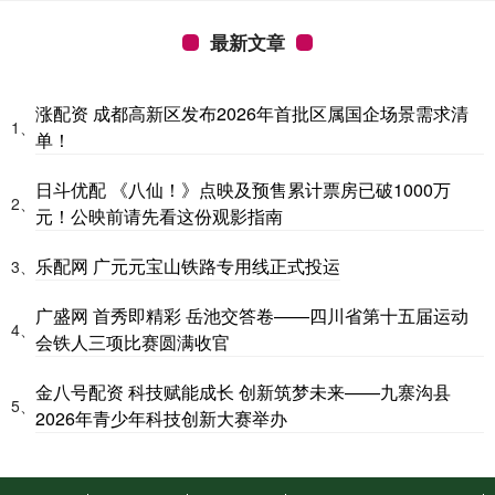
最新文章
涨配资 成都高新区发布2026年首批区属国企场景需求清
1、
单！
日斗优配 《八仙！》点映及预售累计票房已破1000万
2、
元！公映前请先看这份观影指南
乐配网 广元元宝山铁路专用线正式投运
3、
广盛网 首秀即精彩 岳池交答卷——四川省第十五届运动
4、
会铁人三项比赛圆满收官
金八号配资 科技赋能成长 创新筑梦未来——九寨沟县
5、
2026年青少年科技创新大赛举办