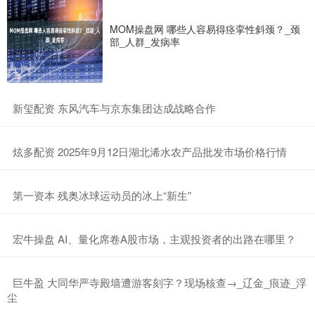
MOM操盘网 哪些人容易得痉挛性斜颈？_颈
部_人群_发病率
​新玺配资 东风汽车与京东集团达成战略合作
​炫多配资 2025年9月12日湖北浠水农产品批发市场价格行情
​第一资本 残奥冰球运动员的冰上“新生”
​宏牛操盘 AI、量化席卷A股市场，主观投资者的出路在哪里？
​巨牛盈 大同华严寺殿墙遭游客刻字？现场核查→_辽金_痕迹_浮
尘