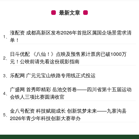
最新文章
涨配资 成都高新区发布2026年首批区属国企场景需求清
1、
单！
日斗优配 《八仙！》点映及预售累计票房已破1000万
2、
元！公映前请先看这份观影指南
乐配网 广元元宝山铁路专用线正式投运
3、
广盛网 首秀即精彩 岳池交答卷——四川省第十五届运动
4、
会铁人三项比赛圆满收官
金八号配资 科技赋能成长 创新筑梦未来——九寨沟县
5、
2026年青少年科技创新大赛举办