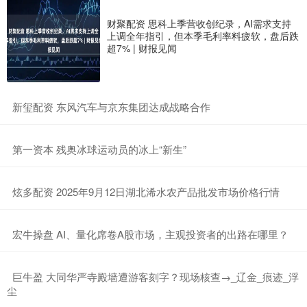
财聚配资 思科上季营收创纪录，AI需求支持
上调全年指引，但本季毛利率料疲软，盘后跌
超7% | 财报见闻
​新玺配资 东风汽车与京东集团达成战略合作
​第一资本 残奥冰球运动员的冰上“新生”
​炫多配资 2025年9月12日湖北浠水农产品批发市场价格行情
​宏牛操盘 AI、量化席卷A股市场，主观投资者的出路在哪里？
​巨牛盈 大同华严寺殿墙遭游客刻字？现场核查→_辽金_痕迹_浮
尘