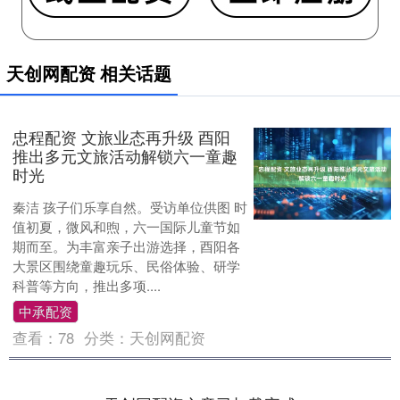
天创网配资 相关话题
忠程配资 文旅业态再升级 酉阳
推出多元文旅活动解锁六一童趣
时光
秦洁 孩子们乐享自然。受访单位供图 时
值初夏，微风和煦，六一国际儿童节如
期而至。为丰富亲子出游选择，酉阳各
大景区围绕童趣玩乐、民俗体验、研学
科普等方向，推出多项....
中承配资
查看：
78
分类：
天创网配资