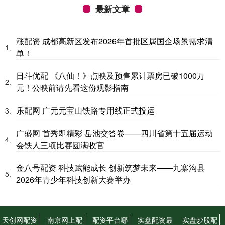
最新文章
涨配资 成都高新区发布2026年首批区属国企场景需求清
1、
单！
日斗优配 《八仙！》点映及预售累计票房已破1000万
2、
元！公映前请先看这份观影指南
乐配网 广元元宝山铁路专用线正式投运
3、
广盛网 首秀即精彩 岳池交答卷——四川省第十五届运动
4、
会铁人三项比赛圆满收官
金八号配资 科技赋能成长 创新筑梦未来——九寨沟县
5、
2026年青少年科技创新大赛举办
天创网配资
南京网上配
配资平台哪
实盘配资最
实盘炒股配