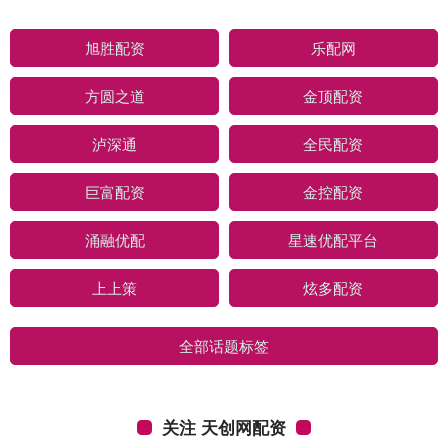
旭胜配资
乐配网
方圆之道
金顶配资
泸深通
全民配资
巨富配资
金控配资
涌融优配
星速优配平台
上上策
炫多配资
全部话题标签
关注 天创网配资