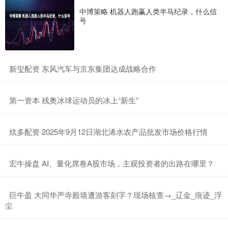
中博策略 机器人跑赢人类半马纪录，什么信
号
​新玺配资 东风汽车与京东集团达成战略合作
​第一资本 残奥冰球运动员的冰上“新生”
​炫多配资 2025年9月12日湖北浠水农产品批发市场价格行情
​宏牛操盘 AI、量化席卷A股市场，主观投资者的出路在哪里？
​巨牛盈 大同华严寺殿墙遭游客刻字？现场核查→_辽金_痕迹_浮
尘