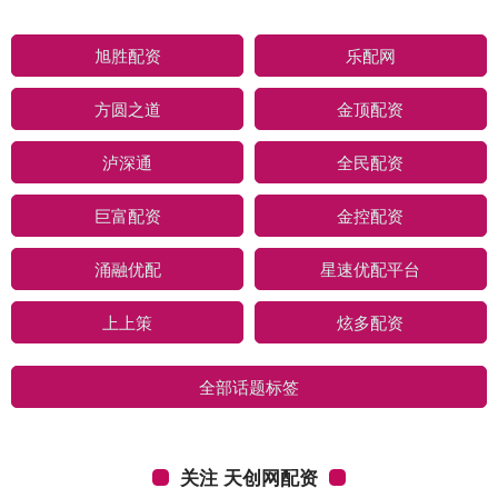
旭胜配资
乐配网
方圆之道
金顶配资
泸深通
全民配资
巨富配资
金控配资
涌融优配
星速优配平台
上上策
炫多配资
全部话题标签
关注 天创网配资