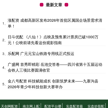
最新文章
涨配资 成都高新区发布2026年首批区属国企场景需求清
1、
单！
日斗优配 《八仙！》点映及预售累计票房已破1000万
2、
元！公映前请先看这份观影指南
乐配网 广元元宝山铁路专用线正式投运
3、
广盛网 首秀即精彩 岳池交答卷——四川省第十五届运动
4、
会铁人三项比赛圆满收官
金八号配资 科技赋能成长 创新筑梦未来——九寨沟县
5、
2026年青少年科技创新大赛举办
天创网配资
南京网上配
配资平台哪
实盘配资最
实盘炒股配