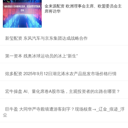
金来源配资 欧洲理事会主席、欧盟委员会主
席将访华
​新玺配资 东风汽车与京东集团达成战略合作
​第一资本 残奥冰球运动员的冰上“新生”
​炫多配资 2025年9月12日湖北浠水农产品批发市场价格行情
​宏牛操盘 AI、量化席卷A股市场，主观投资者的出路在哪里？
​巨牛盈 大同华严寺殿墙遭游客刻字？现场核查→_辽金_痕迹_浮
尘