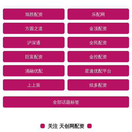
旭胜配资
乐配网
方圆之道
金顶配资
泸深通
全民配资
巨富配资
金控配资
涌融优配
星速优配平台
上上策
炫多配资
全部话题标签
关注 天创网配资