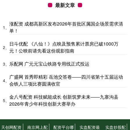
最新文章
涨配资 成都高新区发布2026年首批区属国企场景需求清
1、
单！
日斗优配 《八仙！》点映及预售累计票房已破1000万
2、
元！公映前请先看这份观影指南
乐配网 广元元宝山铁路专用线正式投运
3、
广盛网 首秀即精彩 岳池交答卷——四川省第十五届运动
4、
会铁人三项比赛圆满收官
金八号配资 科技赋能成长 创新筑梦未来——九寨沟县
5、
2026年青少年科技创新大赛举办
天创网配资
南京网上配
配资平台哪
实盘配资最
实盘炒股配